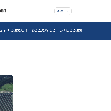
ნგი
ᲥᲐᲠ
პროექტები
გალერეა
კონტაქტი